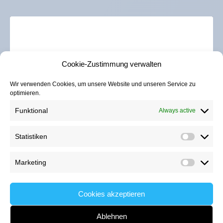
Cookie-Zustimmung verwalten
Wir verwenden Cookies, um unsere Website und unseren Service zu
Click to accept marketing cookies and
optimieren.
enable this content
Funktional
Always active
Statistiken
Marketing
Cookies akzeptieren
Copyright © 2024 Lernwerkstatt-Pflege GmbH. All rights
reserved.
Ablehnen