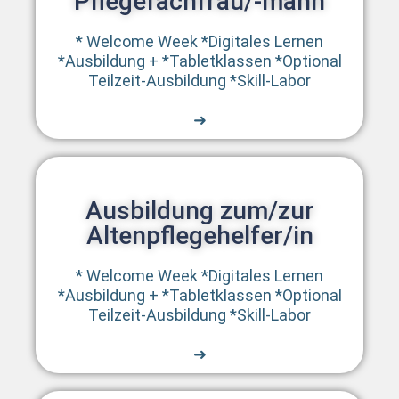
Pflegefachfrau/-mann
• Ausbildungsdauer: in Vollzeit 18
Monate, mit
* Welcome Week *Digitales Lernen
Verkürzungsmöglichkeiten bei
*Ausbildung + *Tabletklassen *Optional
Vorerfahrung.
Teilzeit-Ausbildung *Skill-Labor
• Zugangsvoraussetzung: in der Regel
Hauptschulabschluss; in Einzelfällen
➜
auch ohne, bei positiver Prognose der
Pflegeschule.
• Die Ausbildung soll in den Bereichen
stationäre Langzeitpflege, ambulante
Ausbildung zum/zur
Pflege und Akutpflege stattfinden.
Altenpflegehelfer/in
• Alle Auszubildenden erhalten eine
angemessene Vergütung.
* Welcome Week *Digitales Lernen
• Die bisherigen 27 verschiedenen
*Ausbildung + *Tabletklassen *Optional
Pflegehilfe- und Assistenz-
Teilzeit-Ausbildung *Skill-Labor
Ausbildungen der Länder werden
zusammengeführt
➜