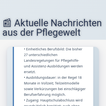
und Assistenz-Ausbildungen werden
ersetzt.
• Ausbildungsdauer: in der Regel 18
📰 Aktuelle Nachrichten
Monate in Vollzeit; Teilzeitmodelle
sowie Verkürzungen bei einschlägiger
aus der Pflegewelt
Berufserfahrung möglich.
• Zugang: Hauptschulabschluss wird
grundsätzlich benötigt; auch ohne
formalen Abschluss möglich bei
positiver Prognose durch
Pflegeschule.
• Vergütung: Alle Auszubildenden
erhalten künftig eine angemessene
Ausbildungsvergütung.
• Anerkennung ausländischer
Abschlüsse wird erleichtert – durch
Kenntnisprüfung oder
Anpassungslehrgang statt