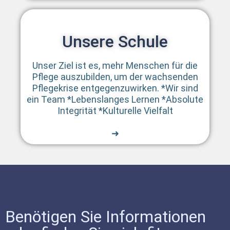
Monate in Vollzeit; Teilzeitmodelle
sowie Verkürzungen bei einschlägiger
Berufserfahrung möglich.
Unsere Schule​
• Zugang: Hauptschulabschluss wird
grundsätzlich benötigt; auch ohne
Unser Ziel ist es, mehr Menschen für die
formalen Abschluss möglich bei
Pflege auszubilden, um der wachsenden
positiver Prognose durch
Pflegekrise entgegenzuwirken. *Wir sind
Pflegeschule.
ein Team *Lebenslanges Lernen *Absolute
• Vergütung: Alle Auszubildenden
Integrität *Kulturelle Vielfalt
erhalten künftig eine angemessene
➜
Ausbildungsvergütung.
• Anerkennung ausländischer
Abschlüsse wird erleichtert – durch
Kenntnisprüfung oder
Anpassungslehrgang statt
aufwendiger
Gleichwertigkeitsverfahren.
Benötigen Sie Informationen
Die neue