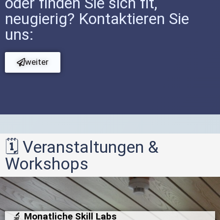
oder finden Sie sich fit,
Pflegefachassistenzausbildung soll ab
dem 1. Januar 2027 starten
neugierig? Kontaktieren Sie
uns:
weiter
🗓️ Veranstaltungen &
Workshops
🔬
Monatliche Skill Labs