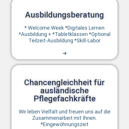
Ausbildungsberatung
Reform Pflegeausbildung:
Erste Lesung zweier wichtiger
* Welcome Week *Digitales Lernen
Gesetze
*Ausbildung + *Tabletklassen *Optional
Teilzeit-Ausbildung *Skill-Labor
Veröffentlicht: 11. September 2025
➜
Der Bundestag hat in erster Lesung
über zwei Gesetzentwürfe beraten, die
Pflegekräfte stärken sollen:
1. das Gesetz zur
Chancengleichheit für
Pflegefachassistenzausbildung (für ein
ausländische
einheitliches Berufsbild)
Pflegefachkräfte
2. sowie das Gesetz zur
Befugniserweiterung und
Wir leben Vielfalt und freuen uns auf die
Entbürokratisierung in der Pflege.
Zusammenarbeit mit Ihnen.
*Eingewöhnungszeit