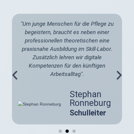
Entbürokratisierung in der Pflege.
g
"Um junge Menschen für die Pflege zu
begeistern, braucht es neben einer
Einführung der
professionellen theoretischen eine
Pflegefachassistenz:
praxisnahe Ausbildung im Skill-Labor.
bundesweit einheitliche
Zusätzlich lehren wir digitale
Ausbildung ab 2027 geplant
Kompetenzen für den künftigen
P
N
n
Arbeitsalltag".
r
e
Veröffentlicht: 24. September 2025
e
x
v
t
Die Bundesregierung hat den
Stephan
i
Gesetzentwurf zur
Ronneburg
o
Pflegefachassistenzausbildung (Entwurf
u
Schulleiter
21/1493) in erster Lesung eingebracht.
s
• Einheitliches Berufsbild: Die bisher
27 unterschiedlichen
Landesregelungen für Pflegehilfe-