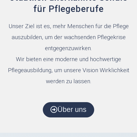
zusammengeführt
für Pflegeberufe
Unser Ziel ist es, mehr Menschen für die Pflege
auszubilden, um der wachsenden Pflegekrise
Reform Pflegeausbildung:
Erste Lesung zweier wichtiger
entgegenzuwirken.
Gesetze
Wir bieten eine moderne und hochwertige
Pflegeausbildung, um unsere Vision Wirklichkeit
Veröffentlicht: 11. September 2025
werden zu lassen.
Der Bundestag hat in erster Lesung
über zwei Gesetzentwürfe beraten, die
Pflegekräfte stärken sollen:
1. das Gesetz zur
Über uns
Pflegefachassistenzausbildung (für ein
einheitliches Berufsbild)
2. sowie das Gesetz zur
Befugniserweiterung und